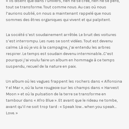
« Ils disent que dans l’univers, rien ne se crée, r
ien ne se perd,
tout se transforme. Tout comme nous.
Au cas où nous
l’aurions oublié, on nous a maintenant
rappelé que nous
sommes des êtres organiques
qui vivent et qui palpitent.
La société s’est soudainement arrêtée. Le bruit des voitures
s’est interrompu. Les rues se sont vidées.
Tout est devenu
calme. Là où je vis à la campagne,
j’ai entendu les arbres
respirer. Le temps est soudain devenu interminable…
C’est
pourquoi j’ai voulu faire un album en hommage
à ce temps
suspendu, recueil de la nature en paix.
Un album où les vagues frappent les rochers dans
« Alfonsina
Y el Mar », où la lune rougeoie sur les champs dans « Harvest
Moon » et où la pulsation
de la terre se transforme en
tambour dans « Afro Blue ». Et avant que le rideau ne tombe,
avant qu’il ne soit
trop tard : « Speak low… when you speak…
Love. »