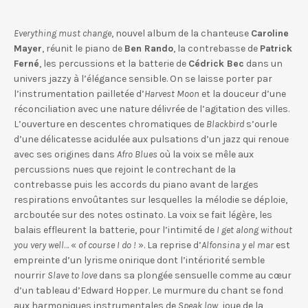
Everything must change
, nouvel album de la chanteuse
Caroline
Mayer
, réunit le piano de
Ben Rando
, la contrebasse de
Patrick
Ferné
, les percussions et la batterie de
Cédrick Bec
dans un
univers jazzy à l’élégance sensible. On se laisse porter par
l’instrumentation pailletée d’
Harvest Moon
et la douceur d’une
réconciliation avec une nature délivrée de l’agitation des villes.
L’ouverture en descentes chromatiques de
Blackbird
s’ourle
d’une délicatesse acidulée aux pulsations d’un jazz qui renoue
avec ses origines dans
Afro Blues
où la voix se mêle aux
percussions nues que rejoint le contrechant de la
contrebasse puis les accords du piano avant de larges
respirations envoûtantes sur lesquelles la mélodie se déploie,
arcboutée sur des notes ostinato. La voix se fait légère, les
balais effleurent la batterie, pour l’intimité de
I get along without
you very well
… «
of course I do !
». La reprise d’
Alfonsina y el mar
est
empreinte d’un lyrisme onirique dont l’intériorité semble
nourrir
Slave to love
dans sa plongée sensuelle comme au cœur
d’un tableau d’Edward Hopper. Le murmure du chant se fond
aux harmoniques instrumentales de
Speak low
, joue de la