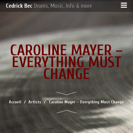
Cedrick Bec
Drums, Music, Info & more
CAROLINE MAYER –
EVERYTHING MUST
CHANGE
Accueil
Artists
Caroline Mayer – Everything Must Change