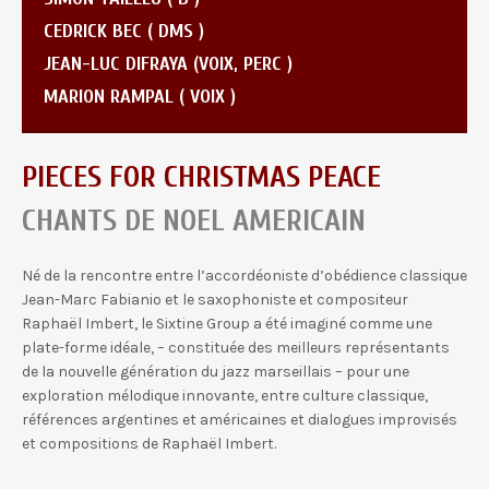
CEDRICK BEC ( DMS )
JEAN-LUC DIFRAYA (VOIX, PERC )
MARION RAMPAL ( VOIX )
PIECES FOR CHRISTMAS PEACE
CHANTS DE NOEL AMERICAIN
Né de la rencontre entre l’accordéoniste d’obédience classique
Jean-Marc Fabianio et le saxophoniste et compositeur
Raphaël Imbert, le Sixtine Group a été imaginé comme une
plate-forme idéale, – constituée des meilleurs représentants
de la nouvelle génération du jazz marseillais – pour une
exploration mélodique innovante, entre culture classique,
références argentines et américaines et dialogues improvisés
et compositions de Raphaël Imbert.