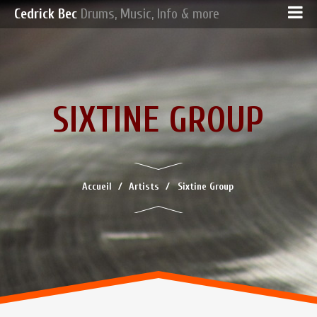
Cedrick Bec
Drums, Music, Info & more
SIXTINE GROUP
Accueil
Artists
Sixtine Group