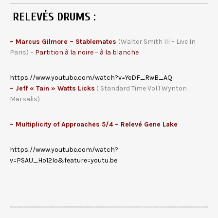
RELEVÉS DRUMS :
– Marcus Gilmore – Stablemates
(Walter Smith III – Live In
Paris) –
Partition à la noire
–
à la blanche
https://www.youtube.com/watch?v=YeDF_RwB_AQ
– Jeff « Tain » Watts Licks
( Standard Time Vol.1 Wynton
Marsalis)
– Multiplicity of Approaches 5/4
– Relevé Gene Lake
https://www.youtube.com/watch?
v=PSAU_Ho12Io&feature=youtu.be